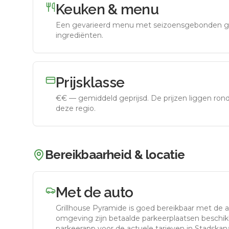
Keuken & menu
Een gevarieerd menu met seizoensgebonden g
ingrediënten.
Prijsklasse
€€
—
gemiddeld geprijsd
.
De prijzen liggen ro
deze regio.
Bereikbaarheid & locatie
Met de auto
Grillhouse Pyramide
is goed bereikbaar met de 
omgeving zijn betaalde parkeerplaatsen beschikb
parkeerapp voor de actuele tarieven in Stadskana