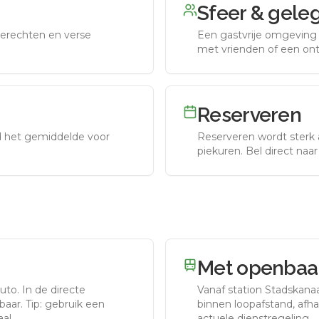
Sfeer & gele
erechten en verse
Een gastvrije omgeving g
met vrienden of een on
Reserveren
nd het gemiddelde voor
Reserveren wordt sterk 
piekuren.
Bel direct naa
Met openbaar
auto.
In de directe
Vanaf station
Stadskanaa
aar. Tip: gebruik een
binnen loopafstand, afhan
al.
actuele dienstregeling.