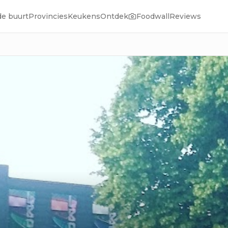
de buurt
Provincies
Keukens
Ontdek
Foodwall
Reviews