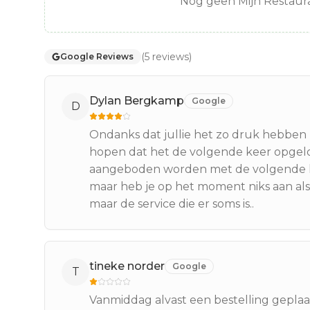
Nog geen Mijn Restaura
(
5
reviews
)
Google Reviews
Dylan Bergkamp
Google
D
Ondanks dat jullie het zo druk hebben k
hopen dat het de volgende keer opgelo
aangeboden worden met de volgende kee
maar heb je op het moment niks aan als j
maar de service die er soms is..
tineke norder
Google
T
Vanmiddag alvast een bestelling geplaa