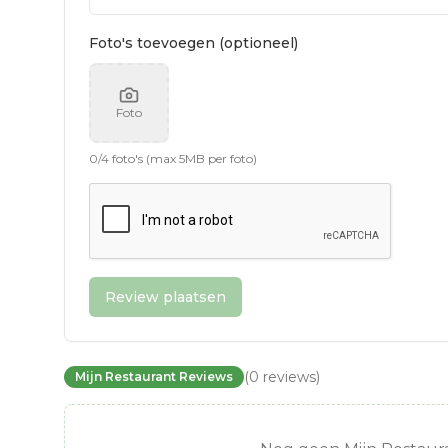
Foto's toevoegen (optioneel)
Foto
0
/
4
foto's (max 5MB per foto)
Review plaatsen
(
0
reviews
)
Mijn Restaurant Reviews