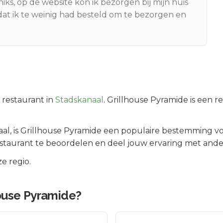
niks, op de website kon ik bezorgen bij mijn huis
at ik te weinig had besteld om te bezorgen en
restaurant in
Stadskanaal
.
Grillhouse Pyramide is een re
aal
, is
Grillhouse Pyramide
een populaire bestemming voo
staurant te beoordelen en deel jouw ervaring met ande
e regio.
house Pyramide
?