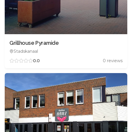
Grillhouse Pyramide
Stadskanaal
0.0
0
reviews