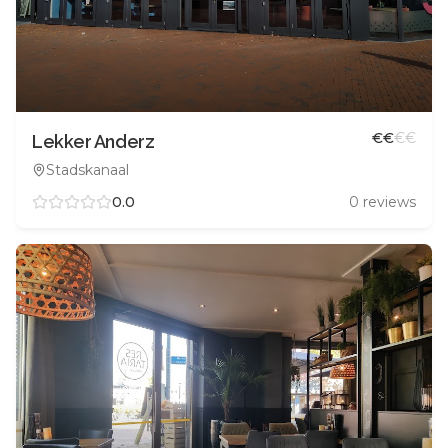
€
€
€
€
Lekker Anderz
Stadskanaal
0.0
0
reviews