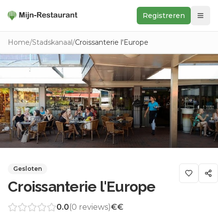
Registreren
Zoeken
Home
/
Stadskanaal
/
Croissanterie l'Europe
In de buurt
Ontdek
Keukens
Foodwall
Reviews
Gesloten
Croissanterie l'Europe
0.0
(
0
reviews)
€€