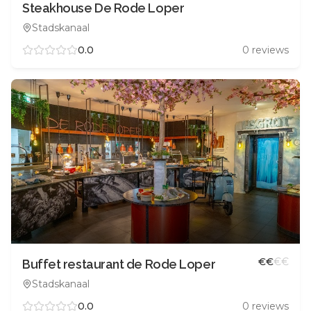
Steakhouse De Rode Loper
Stadskanaal
0.0
0
reviews
€
€
€
€
Buffet restaurant de Rode Loper
Stadskanaal
0.0
0
reviews