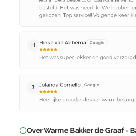
iets anders besteld. Ondanks alle versc
besteld. Het was heerlijk!! We hebben e
gekozen. Top service!! Volgende keer kie
Hinke van Abbema
Google
H
Het was super lekker en goed verzorg
Jolanda Comello
Google
J
Heerlijke broodjes lekker warm bezorgd. 
Over
Warme Bakker de Graaf - Ba