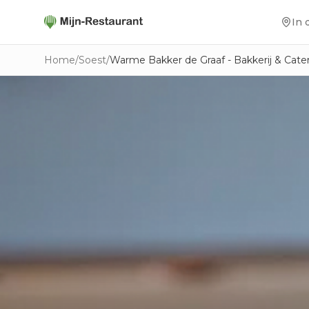
In 
Home
/
Soest
/
Warme Bakker de Graaf - Bakkerij & Cate