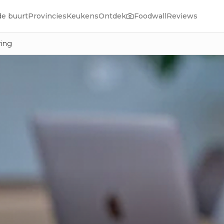
de buurt
Provincies
Keukens
Ontdek
Foodwall
Reviews
ring