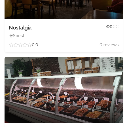
€
€
€
€
Nostalgia
Soest
0.0
0
reviews