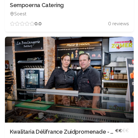
Sempoerna Catering
Soest
0.0
0
reviews
€
€
€
€
Kwalitaria Délifrance Zuidpromenade - Soest