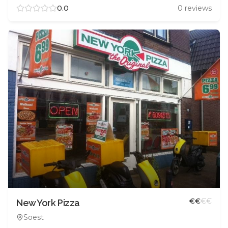
0.0
0
reviews
€
€
€
€
New York Pizza
Soest