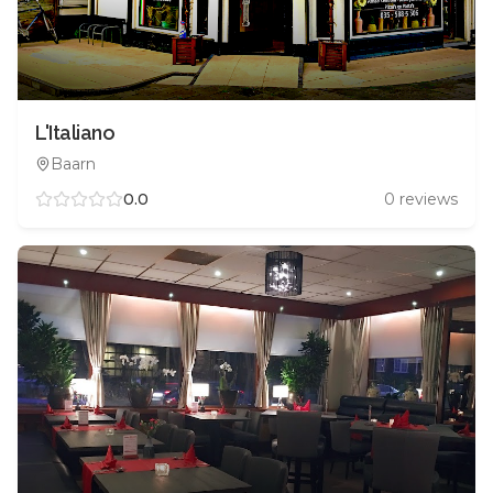
L'Italiano
Baarn
0.0
0
reviews