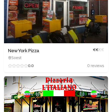
€
€
€
€
New York Pizza
Soest
0.0
0
reviews