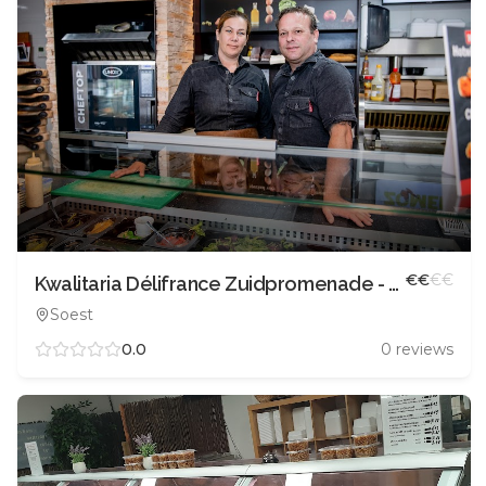
€
€
€
€
Kwalitaria Délifrance Zuidpromenade - Soest
Soest
0.0
0
reviews