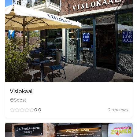
Vislokaal
Soest
0.0
0
reviews