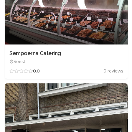
Sempoerna Catering
Soest
0.0
0
reviews