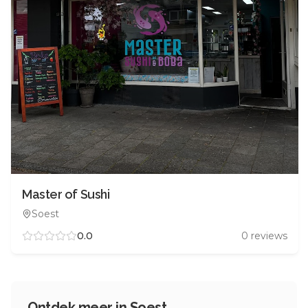
Master of Sushi
Soest
0.0
0
reviews
Ontdek meer in
Soest