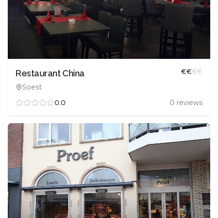
€
€
€
€
Restaurant China
Soest
0.0
0
reviews