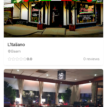
L'Italiano
Baarn
0.0
0
reviews