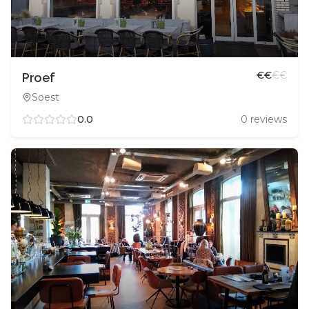
€
€
€
€
Proef
Soest
0.0
0
reviews