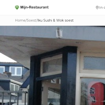
In 
Home
/
Soest
/
Iku Sushi & Wok soest