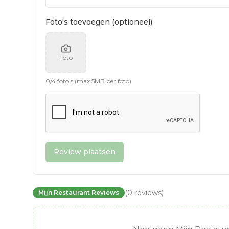
Foto's toevoegen (optioneel)
Foto
0
/
4
foto's (max 5MB per foto)
Review plaatsen
(
0
reviews
)
Mijn Restaurant Reviews