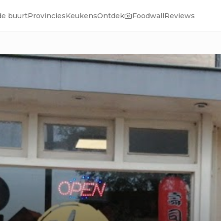
de buurt
Provincies
Keukens
Ontdek
Foodwall
Reviews