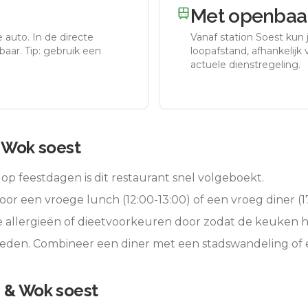
Met openbaar
e auto.
In de directe
Vanaf station
Soest
kun j
aar. Tip: gebruik een
loopafstand, afhankelijk v
actuele dienstregeling.
& Wok soest
op feestdagen is dit restaurant snel volgeboekt.
oor een vroege lunch (12:00-13:00) of een vroeg diner (17
e allergieën of dieetvoorkeuren door zodat de keuken 
bieden. Combineer een diner met een stadswandeling of
i & Wok soest