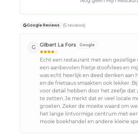
Nog geen Mijn Restaura
(
5
reviews
)
Google Reviews
Gilbert La Fors
Google
G
Echt een restaurant met een gezellige s
een aanbevolen frietje stoofvlees en mi
was echt heerlijk en deed denken aan 
en de frietsaus smaakten ook lekker. Bi
voor detail hebben door het zeefje dat 
te zetten. Je merkt dat er veel local
groeten. Zeker de moeite waard om we
het lange lintvormige centrum met ee
mooie boekhandel en andere kleine speci