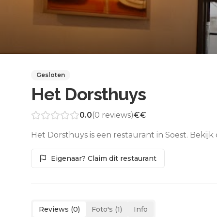
Gesloten
Het Dorsthuys
0.0
(
0
reviews)
€€
Het Dorsthuys is een restaurant in Soest. Bekij
Eigenaar? Claim dit restaurant
Reviews (
0
)
Foto's (
1
)
Info