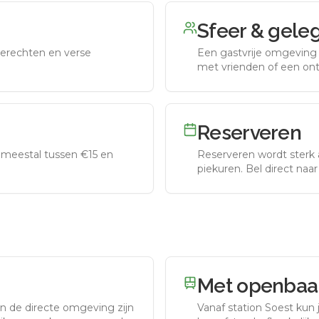
Sfeer & gele
erechten en verse
Een gastvrije omgeving g
met vrienden of een on
Reserveren
meestal tussen €15 en
Reserveren wordt sterk 
piekuren.
Bel direct naa
Met openbaar
In de directe omgeving zijn
Vanaf station
Soest
kun j