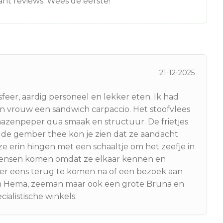
nt reviews. Wees de eerste!
21-12-2025
feer, aardig personeel en lekker eten. Ik had
jn vrouw een sandwich carpaccio. Het stoofvlees
hazenpeper qua smaak en structuur. De frietjes
j de gember thee kon je zien dat ze aandacht
ze erin hingen met een schaaltje om het zeefje in
e mensen komen omdat ze elkaar kennen en
er eens terug te komen na of een bezoek aan
n Hema, zeeman maar ook een grote Bruna en
alistische winkels.