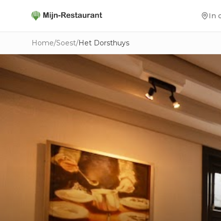
In 
Home
/
Soest
/
Het Dorsthuys