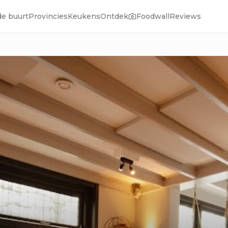
de buurt
Provincies
Keukens
Ontdek
Foodwall
Reviews