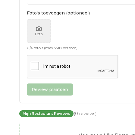
Foto's toevoegen (optioneel)
Foto
0
/
4
foto's (max 5MB per foto)
Review plaatsen
(
0
reviews
)
Mijn Restaurant Reviews