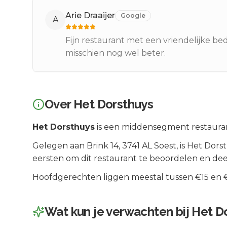
Arie Draaijer
Google
A
Fijn restaurant met een vriendelijke be
misschien nog wel beter.
Over
Het Dorsthuys
Het Dorsthuys
is een
middensegment
restaura
Gelegen aan
Brink 14
, 3741 AL
Soest
, is
Het Dors
eersten om dit restaurant te beoordelen en dee
Hoofdgerechten liggen meestal tussen €15 en €2
Wat kun je verwachten bij
Het D