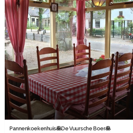
Pannenkoekenhuis🥞De Vuursche Boer🥞