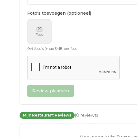
Foto's toevoegen (optioneel)
Foto
0
/
4
foto's (max 5MB per foto)
Review plaatsen
(
0
reviews
)
Mijn Restaurant Reviews