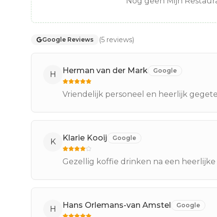
Nog geen Mijn Restaura
(
5
reviews
)
Google Reviews
Herman van der Mark
Google
H
Vriendelijk personeel en heerlijk geget
Klarie Kooij
Google
K
Gezellig koffie drinken na een heerlijk
Hans Orlemans-van Amstel
Google
H