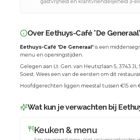
gastvrijheid en klantvriendelijkheid (Fel
Over
Eethuys-Café 'De Generaal
Eethuys-Café 'De Generaal'
is een
middenseg
menu en openingstijden.
Gelegen aan
Lt. Gen. van Heutszlaan 5
, 3743 JL
Soest
.
Wees een van de eersten om dit restaura
Hoofdgerechten liggen meestal tussen €15 en €2
Wat kun je verwachten bij
Eethu
Keuken & menu
Een gevarieerd menu met seizoensgebonden g