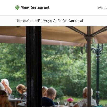
In 
Home
/
Soest
/
Eethuys-Café 'De Generaal'