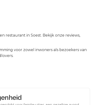
en restaurant in Soest. Bekijk onze reviews,
mming voor zowel inwoners als bezoekers van
lovers.
genheid
eschikt voor familie-uitjes, een gezellige avond