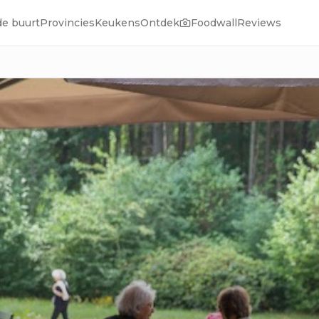
de buurt
Provincies
Keukens
Ontdek
Foodwall
Reviews