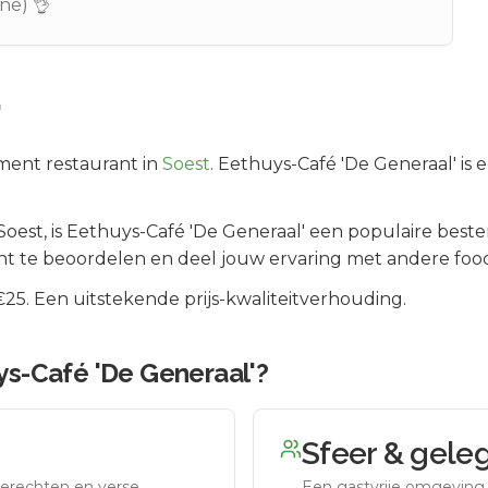
ine) 👌
'
ment
restaurant in
Soest
.
Eethuys-Café 'De Generaal' is e
Soest
, is
Eethuys-Café 'De Generaal'
een populaire beste
nt te beoordelen en deel jouw ervaring met andere food
5. Een uitstekende prijs-kwaliteitverhouding.
ys-Café 'De Generaal'
?
Sfeer & gele
erechten en verse
Een gastvrije omgeving g