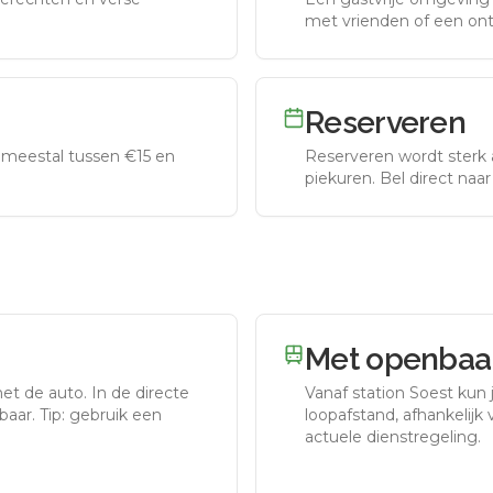
met vrienden of een on
Reserveren
meestal tussen €15 en
Reserveren wordt sterk 
piekuren.
Bel direct naa
Met openbaar
met de auto.
In de directe
Vanaf station
Soest
kun j
aar. Tip: gebruik een
loopafstand, afhankelijk v
actuele dienstregeling.