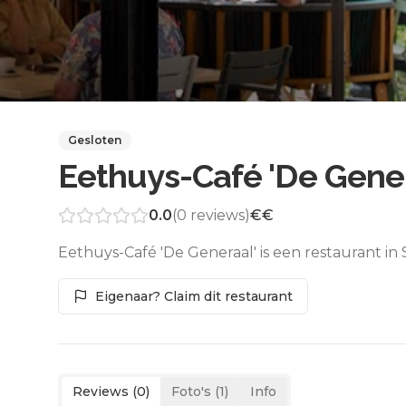
Gesloten
Eethuys-Café 'De Gener
0.0
(
0
reviews)
€€
Eethuys-Café 'De Generaal' is een restaurant in
Eigenaar? Claim dit restaurant
Reviews (
0
)
Foto's (
1
)
Info