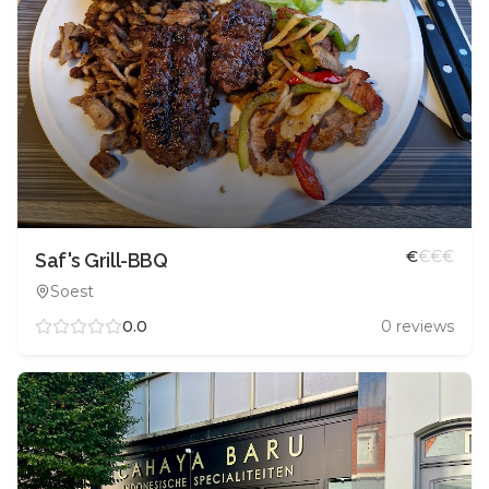
€
€
€
€
Saf's Grill-BBQ
Soest
0.0
0
reviews