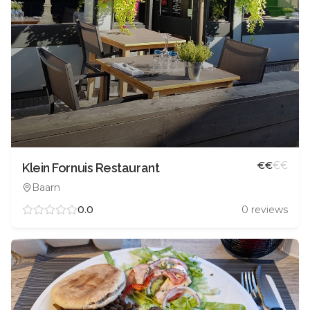
€
€
€
€
Klein Fornuis Restaurant
Baarn
0.0
0
reviews