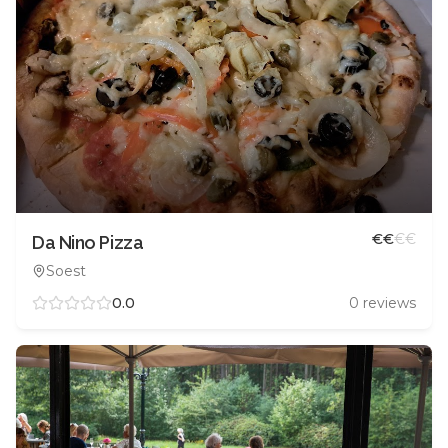
€
€
€
€
Da Nino Pizza
Soest
0.0
0
reviews