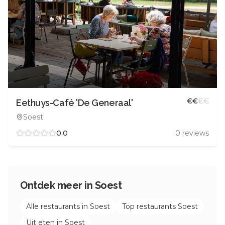
€
€
€
€
Eethuys-Café 'De Generaal'
Soest
0.0
0
reviews
Ontdek meer in
Soest
Alle restaurants in
Soest
Top restaurants
Soest
Uit eten in
Soest