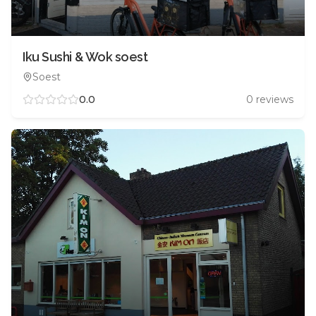
Iku Sushi & Wok soest
Soest
0.0
0
reviews