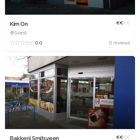
€
€
€
€
Kim On
Soest
0.0
0
reviews
€
€
€
€
Bakkerij Smitsveen