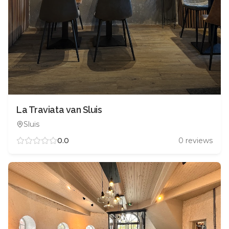
La Traviata van Sluis
Sluis
0.0
0
reviews