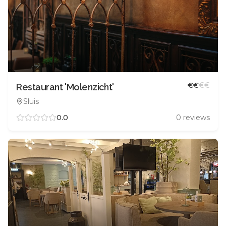
€
€
€
€
Restaurant 'Molenzicht'
Sluis
0.0
0
reviews