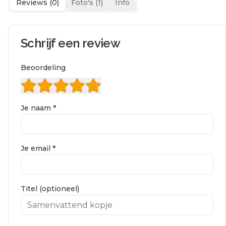
Reviews (
0
)
Foto's (
1
)
Info
Schrijf een review
Beoordeling
Je naam *
Je email *
Titel (optioneel)