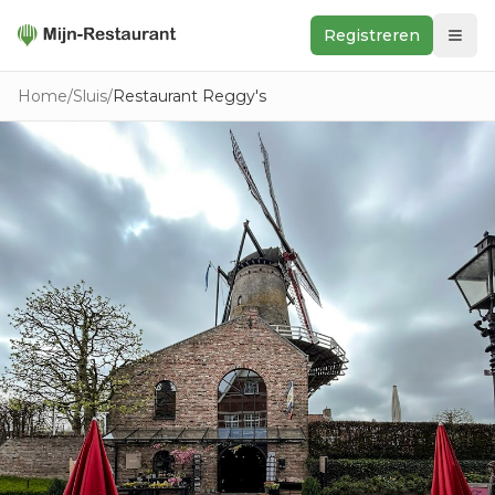
Registreren
Zoeken
Home
/
Sluis
/
Restaurant Reggy's
In de buurt
Ontdek
Keukens
Foodwall
Reviews