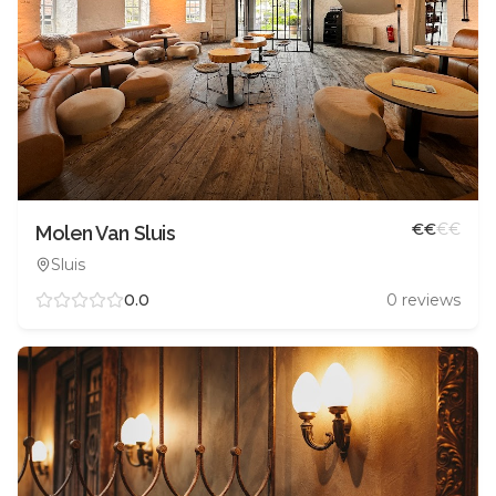
€
€
€
€
Molen Van Sluis
Sluis
0.0
0
reviews