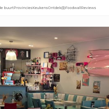
de buurt
Provincies
Keukens
Ontdek
Foodwall
Reviews