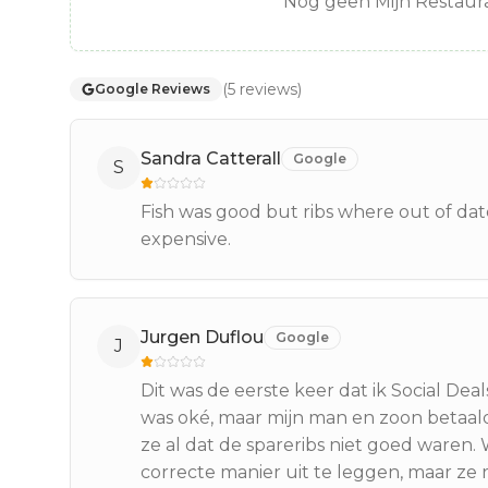
Nog geen Mijn Restaura
(
5
reviews
)
Google Reviews
Sandra Catterall
Google
S
Fish was good but ribs where out of da
expensive.
Jurgen Duflou
Google
J
Dit was de eerste keer dat ik Social Deal
was oké, maar mijn man en zoon betaal
ze al dat de spareribs niet goed ware
correcte manier uit te leggen, maar ze