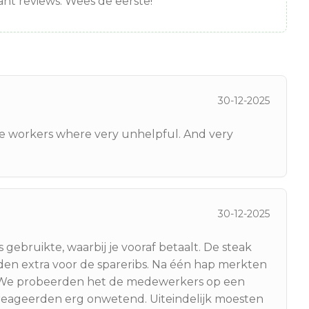
nt reviews. Wees de eerste!
30-12-2025
te workers where very unhelpful. And very
30-12-2025
s gebruikte, waarbij je vooraf betaalt. De steak
den extra voor de spareribs. Na één hap merkten
n. We probeerden het de medewerkers op een
 reageerden erg onwetend. Uiteindelijk moesten