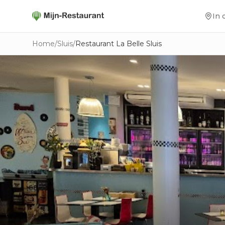
In 
Home
/
Sluis
/
Restaurant La Belle Sluis