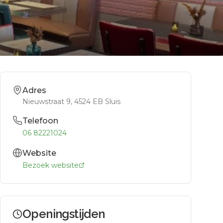
Adres
Nieuwstraat 9
, 4524 EB
Sluis
Telefoon
06 82221024
Website
Bezoek website
Openingstijden