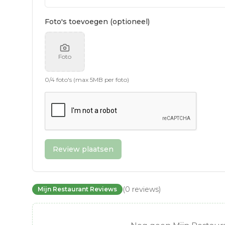
Foto's toevoegen (optioneel)
Foto
0
/
4
foto's (max 5MB per foto)
Review plaatsen
(
0
reviews
)
Mijn Restaurant Reviews