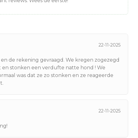
nt reviews. Wees de eerste!
22-11-2025
apt en de rekening gevraagd. We kregen zogezegd
t en stonken een verdufte natte hond ! We
ormaal was dat ze zo stonken en ze reageerde
t.
22-11-2025
ng!