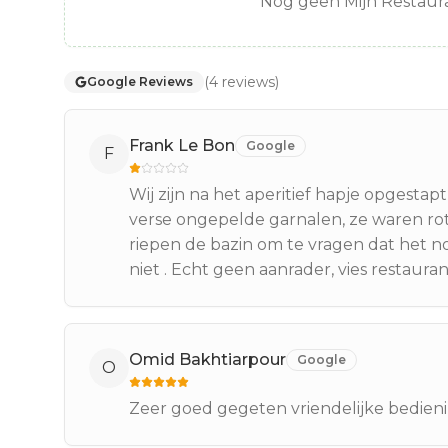
Nog geen Mijn Restaura
(
4
reviews
)
Google Reviews
Frank Le Bon
Google
F
Wij zijn na het aperitief hapje opgest
verse ongepelde garnalen, ze waren ro
riepen de bazin om te vragen dat het n
niet . Echt geen aanrader, vies restauran
Omid Bakhtiarpour
Google
O
Zeer goed gegeten vriendelijke bedieni