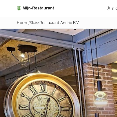
In 
Home
/
Sluis
/
Restaurant Andric B.V.