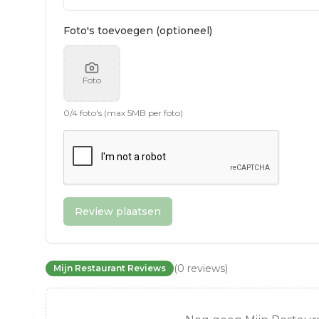
Foto's toevoegen (optioneel)
Foto
0
/
4
foto's (max 5MB per foto)
Review plaatsen
(
0
reviews
)
Mijn Restaurant Reviews