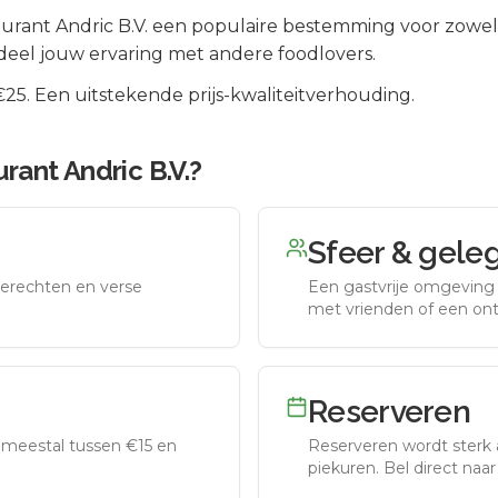
urant Andric B.V.
een populaire bestemming voor zowel 
deel jouw ervaring met andere foodlovers.
5. Een uitstekende prijs-kwaliteitverhouding.
rant Andric B.V.
?
Sfeer & gele
erechten en verse
Een gastvrije omgeving g
met vrienden of een on
Reserveren
meestal tussen €15 en
Reserveren wordt sterk 
piekuren.
Bel direct naa