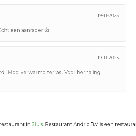
19-11-2025
Echt een aanrader 👍
19-11-2025
rd . Mooi verwarmd terras . Voor herhaling
restaurant in
Sluis
.
Restaurant Andric B.V. is een restaura