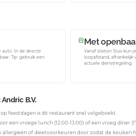
Met openbaar
e auto.
In de directe
Vanaf station
Sluis
kun je
aar. Tip: gebruik een
loopafstand, afhankelijk v
actuele dienstregeling.
Andric B.V.
op feestdagen is dit restaurant snel volgeboekt.
oor een vroege lunch (12:00-13:00) of een vroeg diner (17
e allergieën of dieetvoorkeuren door zodat de keuken 