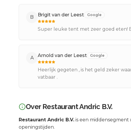
Brigit van der Leest
Google
B
Super leuke tent met zeer goed eten! 
Arnold van der Leest
Google
A
Heerlijk gegeten , is het geld zeker waa
vatbaar .
Over
Restaurant Andric B.V.
Restaurant Andric B.V.
is een
middensegment
openingstijden.