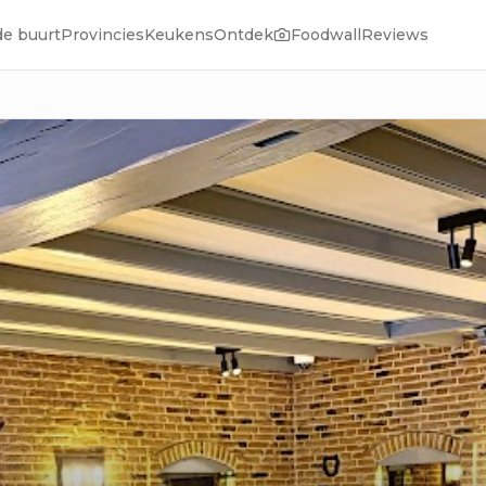
de buurt
Provincies
Keukens
Ontdek
Foodwall
Reviews