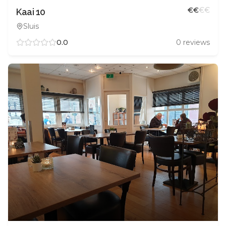
€
€
€
€
Kaai 10
Sluis
0.0
0
reviews