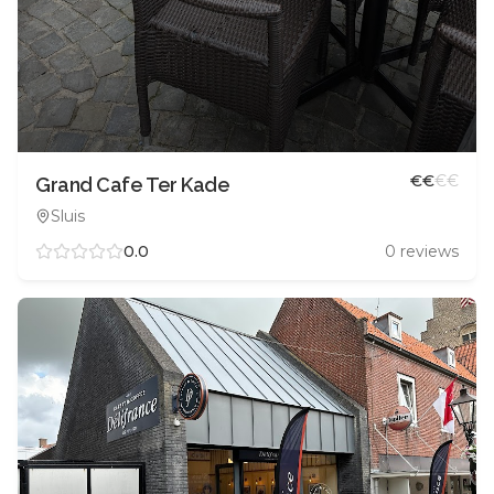
€
€
€
€
Grand Cafe Ter Kade
Sluis
0.0
0
reviews