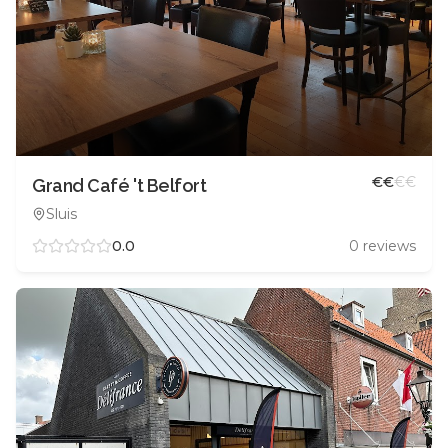
€
€
€
€
Grand Café 't Belfort
Sluis
0.0
0
reviews