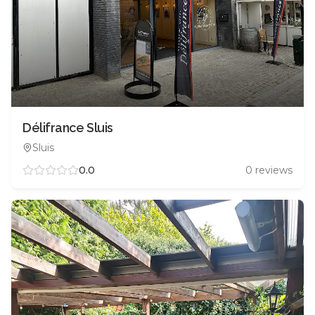
Délifrance Sluis
Sluis
0.0
0
reviews