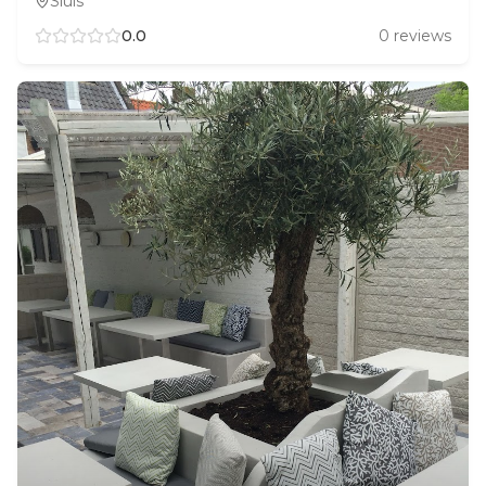
Sluis
0.0
0
reviews