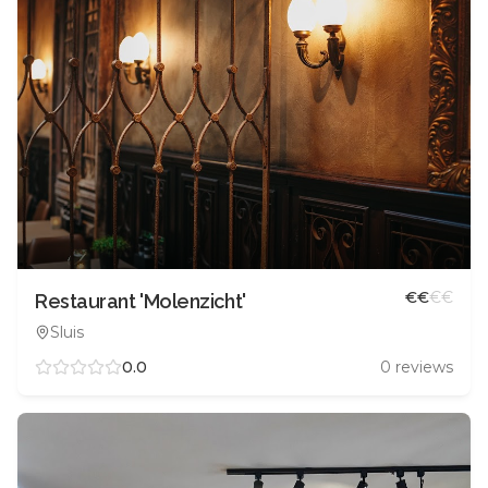
€
€
€
€
Restaurant 'Molenzicht'
Sluis
0.0
0
reviews