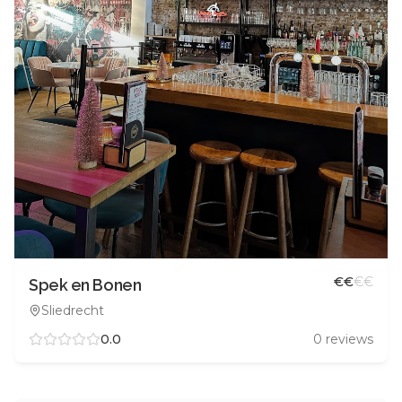
€
€
€
€
Spek en Bonen
Sliedrecht
0.0
0
reviews