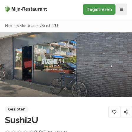
Registreren
Zoeken
Home
/
Sliedrecht
/
Sushi2U
In de buurt
Ontdek
Keukens
Foodwall
Reviews
Gesloten
Sushi2U