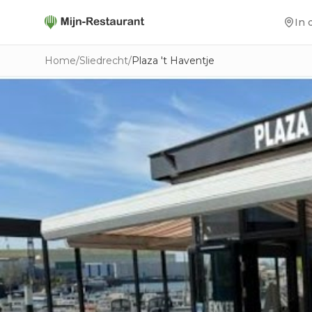
In 
Home
/
Sliedrecht
/
Plaza 't Haventje