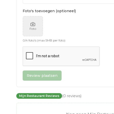
Foto's toevoegen (optioneel)
Foto
0
/
4
foto's (max 5MB per foto)
Review plaatsen
(
0
reviews
)
Mijn Restaurant Reviews