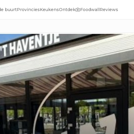
de buurt
Provincies
Keukens
Ontdek
Foodwall
Reviews