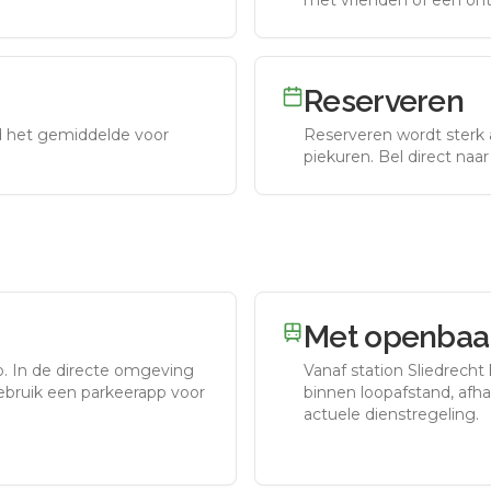
met vrienden of een on
Reserveren
nd het gemiddelde voor
Reserveren wordt sterk 
piekuren.
Bel direct naa
Met openbaar
o.
In de directe omgeving
Vanaf station
Sliedrecht
gebruik een parkeerapp voor
binnen loopafstand, afhan
actuele dienstregeling.