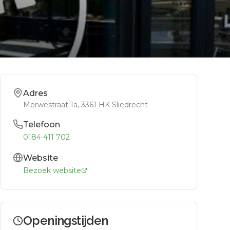
Adres
Merwestraat 1a
, 3361 HK
Sliedrecht
Telefoon
0184 411 702
Website
Bezoek website
Openingstijden