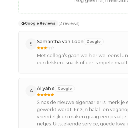
Nog geen Mijn Restaura
(
2
reviews
)
Google Reviews
Samantha van Loon
Google
S
Met collega’s gaan we hier wel eens lun
een lekkere snack of een simpele maalti
Aliyäh s
Google
A
Sinds de nieuwe eigenaar er is, merk je
gewerkt wordt. Er zijn halal- en vegano
vriendelijk en maken graag een praatje
netjes. Uitstekende service, goede kwali