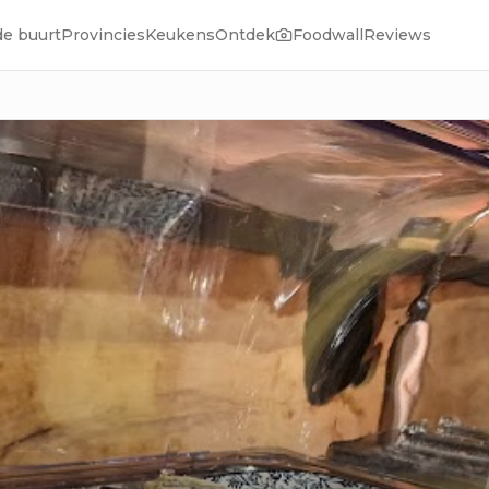
de buurt
Provincies
Keukens
Ontdek
Foodwall
Reviews