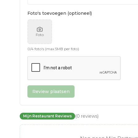
Foto's toevoegen (optioneel)
Foto
0
/
4
foto's (max 5MB per foto)
Review plaatsen
(
0
reviews
)
Mijn Restaurant Reviews