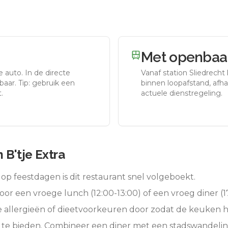
Met openbaar
e auto.
In de directe
Vanaf station
Sliedrecht
aar. Tip: gebruik een
binnen loopafstand, afhan
.
actuele dienstregeling.
B'tje Extra
op feestdagen is dit restaurant snel volgeboekt.
oor een vroege lunch (12:00-13:00) of een vroeg diner (17
e allergieën of dieetvoorkeuren door zodat de keuken 
 te bieden. Combineer een diner met een stadswandelin