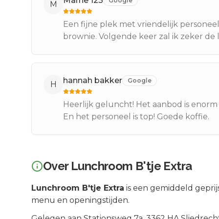
Marrie 123
Google
M
Een fijne plek met vriendelijk person
brownie. Volgende keer zal ik zeker de
hannah bakker
Google
H
Heerlijk geluncht! Het aanbod is enorm 
En het personeel is top! Goede koffie.
Over
Lunchroom B'tje Extra
Lunchroom B'tje Extra
is een
gemiddeld geprij
menu en openingstijden.
Gelegen aan
Stationsweg 7a
, 3362 HA
Sliedrech