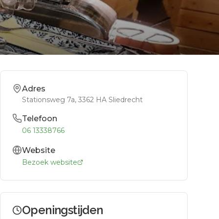
Adres
Stationsweg 7a
, 3362 HA
Sliedrecht
Telefoon
06 13338766
Website
Bezoek website
Openingstijden