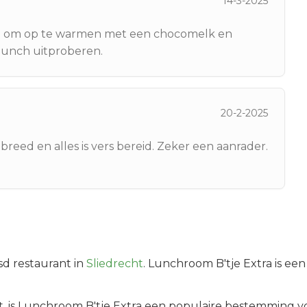
14-3-2025
eel om op te warmen met een chocomelk en
 lunch uitproberen.
20-2-2025
breed en alles is vers bereid. Zeker een aanrader.
sd
restaurant in
Sliedrecht
.
Lunchroom B'tje Extra is een 
t
, is
Lunchroom B'tje Extra
een populaire bestemming vo