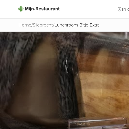
In 
Home
/
Sliedrecht
/
Lunchroom B'tje Extra