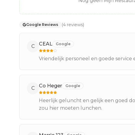
Nog geen Mijn Restaura
(
4
reviews
)
Google Reviews
CEAL
Google
C
Vriendelijk personeel en goede service e
Co Heger
Google
C
Heerlijk geluncht en gelijk een goed d
zou hier moeten lunchen.