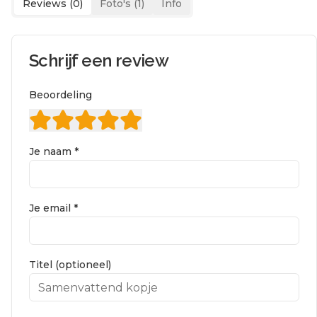
Reviews (
0
)
Foto's (
1
)
Info
Schrijf een review
Beoordeling
Je naam *
Je email *
Titel (optioneel)