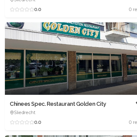
0.0
0
re
Chinees Spec. Restaurant Golden City
Sliedrecht
0.0
0
re