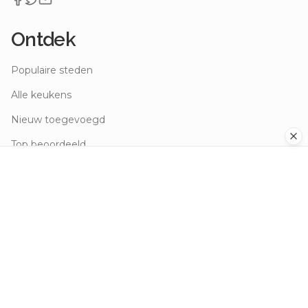
Ontdek
Populaire steden
Alle keukens
Nieuw toegevoegd
Top beoordeeld
Voor eigenaren
Restaurant aanmelden
Restaurant claimen
Eigenaar dashboard
Over ons