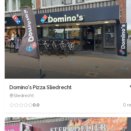
Domino's Pizza Sliedrecht
Sliedrecht
0.0
0
re