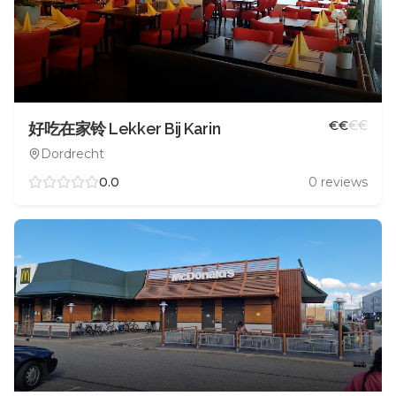
€
€
€
€
好吃在家铃 Lekker Bij Karin
Dordrecht
0.0
0
reviews