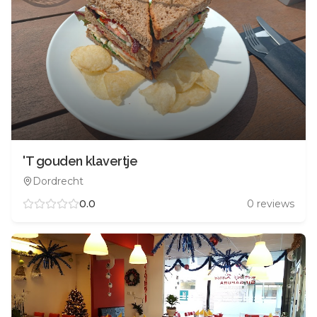
'T gouden klavertje
Dordrecht
0.0
0
reviews