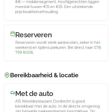
€€
—
middensegment
.
Hoofdgerechten liggen
meestal tussen €15 en €25. Een uitstekende
prijs-kwaliteitverhouding.
Reserveren
Reserveren wordt sterk aanbevolen, zeker in het
weekend en tijdens piekuren.
Bel direct naar
078
799 8008
.
Bereikbaarheid & locatie
Met de auto
A15 Wereldrestaurant Dordrecht
is goed
bereikbaar met de auto.
In de directe omgeving
zijn betaalde parkeerplaatsen beschikbaar. Tip: