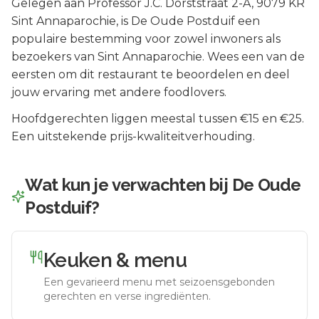
Gelegen aan
Professor J.C. Dorststraat 2-A
, 9079 KR
Sint Annaparochie
, is
De Oude Postduif
een
populaire bestemming voor zowel inwoners als
bezoekers van
Sint Annaparochie
.
Wees een van de
eersten om dit restaurant te beoordelen en deel
jouw ervaring met andere foodlovers.
Hoofdgerechten liggen meestal tussen €15 en €25.
Een uitstekende prijs-kwaliteitverhouding.
Wat kun je verwachten bij
De Oude
Postduif
?
Keuken & menu
Een gevarieerd menu met seizoensgebonden
gerechten en verse ingrediënten.