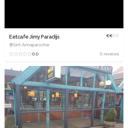
€
€
€
€
Eetcafe Jimy Paradijs
Sint Annaparochie
0.0
0
reviews