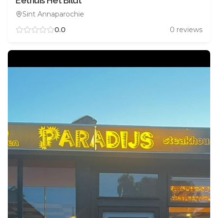
Eethuis Het Bildt
Sint Annaparochie
0.0
0
reviews