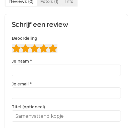
Reviews (
0
)
Foto's (
1
)
Info
Schrijf een review
Beoordeling
Je naam *
Je email *
Titel (optioneel)