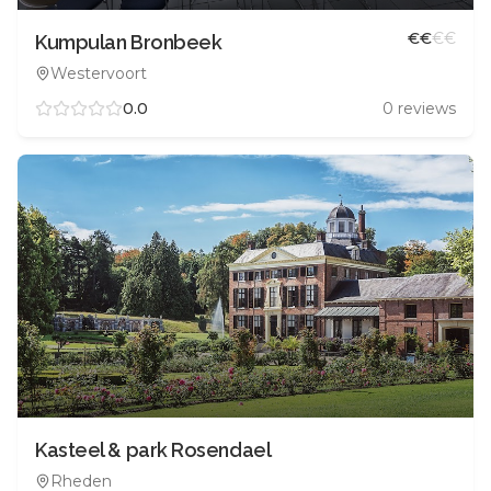
€
€
€
€
Kumpulan Bronbeek
Westervoort
0.0
0
reviews
Kasteel & park Rosendael
Rheden