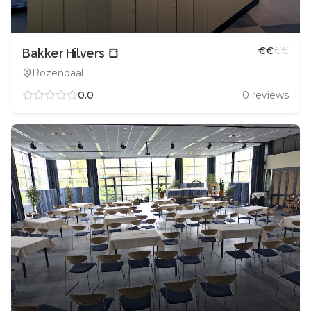
€
€
€
€
Bakker Hilvers 🍞
Rozendaal
0.0
0
reviews