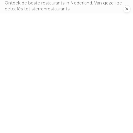
Ontdek de beste restaurants in Nederland. Van gezellige
eetcafés tot sterrenrestaurants.
Ontdek
Populaire steden
Alle keukens
Nieuw toegevoegd
Top beoordeeld
Voor eigenaren
Restaurant aanmelden
Restaurant claimen