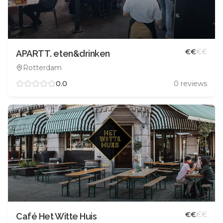
€
€
€
€
APARTT. eten&drinken
Rotterdam
0.0
0
reviews
€
€
€
€
Café Het Witte Huis