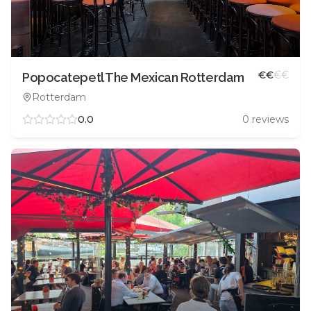
€
€
€
€
Popocatepetl The Mexican Rotterdam
Rotterdam
0.0
0
reviews