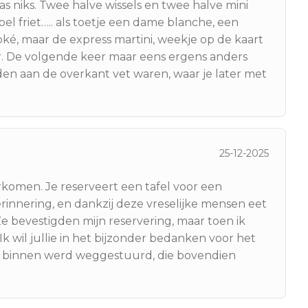
s niks. Twee halve wissels en twee halve mini
el friet….. als toetje een dame blanche, een
oké, maar de express martini, weekje op de kaart
ar. De volgende keer maar eens ergens anders
rden aan de overkant vet waren, waar je later met
25-12-2025
rkomen. Je reserveert een tafel voor een
rinnering, en dankzij deze vreselijke mensen eet
 Ze bevestigden mijn reservering, maar toen ik
k wil jullie in het bijzonder bedanken voor het
sje binnen werd weggestuurd, die bovendien