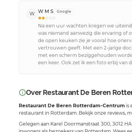
W M S
Google
W
Na een uur wachten kregen we uiteindeli
was niemand aanwezig die ervaring of ov
de open keuken zie je vooral hoe onerv
vertrouwen geeft. Met een 2-jarige dochte
met een scherm beziggehouden worden 
een keer. Ook zet ik een foto erbij van d
Over
Restaurant De Beren Rott
Restaurant De Beren Rotterdam-Centrum
is
restaurant in Rotterdam. Bekijk onze reviews, 
Gelegen aan
Karel Doormanstraat 300
, 3012 HA
inwoners als bezoekers van
Rotterdam
.
Wees ee