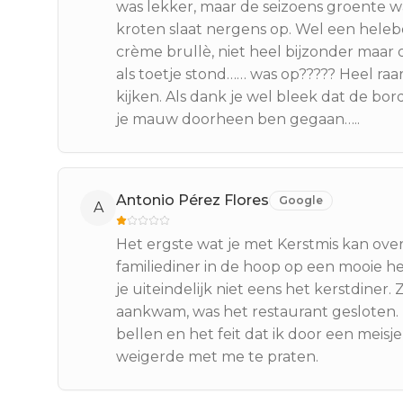
was lekker, maar de seizoens groente wa
kroten slaat nergens op. Wel een helebo
crème brullè, niet heel bijzonder maar 
als toetje stond…… was op????? Heel ra
kijken. Als dank je wel bleek dat de bo
je mauw doorheen ben gegaan…..
Antonio Pérez Flores
Google
A
Het ergste wat je met Kerstmis kan ove
familiediner in de hoop op een mooie he
je uiteindelijk niet eens het kerstdiner.
aankwam, was het restaurant gesloten. I
bellen en het feit dat ik door een mei
weigerde met me te praten.