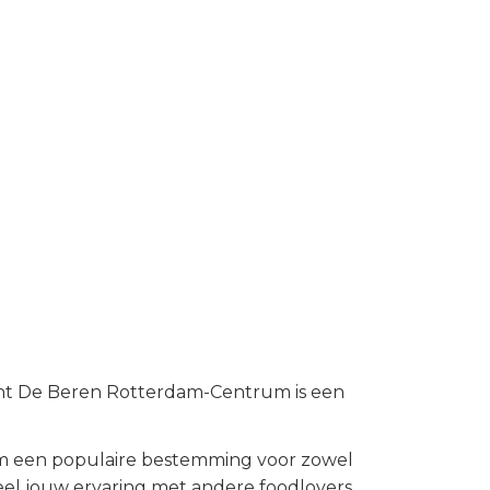
nt De Beren Rotterdam-Centrum is een
m
een populaire bestemming voor zowel
el jouw ervaring met andere foodlovers.