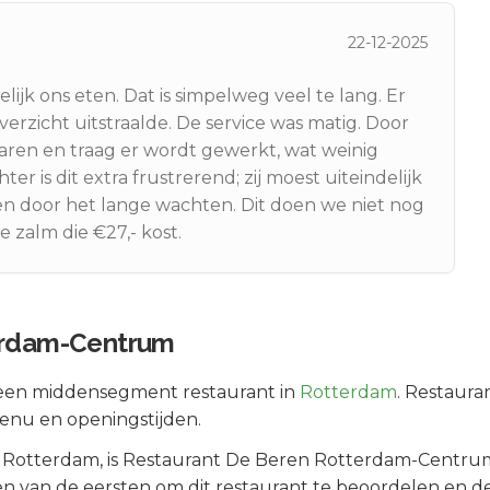
22-12-2025
jk ons eten. Dat is simpelweg veel te lang. Er
erzicht uitstraalde. De service was matig. Door
aren en traag er wordt gewerkt, wat weinig
r is dit extra frustrerend; zij moest uiteindelijk
door het lange wachten. Dit doen we niet nog
e zalm die €27,- kost.
erdam-Centrum
 een
middensegment
restaurant in
Rotterdam
.
Restaura
menu en openingstijden.
Rotterdam
, is
Restaurant De Beren Rotterdam-Centru
n van de eersten om dit restaurant te beoordelen en de