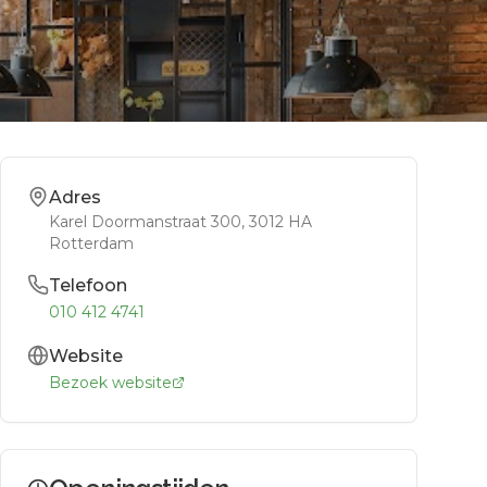
Adres
Karel Doormanstraat 300
, 3012 HA
Rotterdam
Telefoon
010 412 4741
Website
Bezoek website