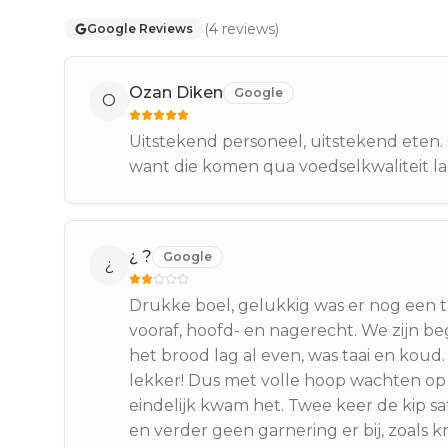
(
4
reviews
)
Google Reviews
Ozan Diken
Google
O
Uitstekend personeel, uitstekend eten. 
want die komen qua voedselkwaliteit lan
¿ ?
Google
¿
Drukke boel, gelukkig was er nog een t
vooraf, hoofd- en nagerecht. We zijn b
het brood lag al even, was taai en koud.
lekker! Dus met volle hoop wachten op
eindelijk kwam het. Twee keer de kip s
en verder geen garnering er bij, zoals k