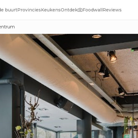
de buurt
Provincies
Keukens
Ontdek
Foodwall
Reviews
entrum