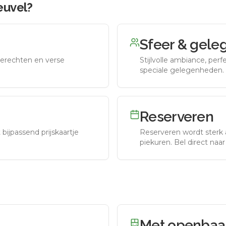
euvel
?
Sfeer & gele
erechten en verse
Stijlvolle ambiance, per
speciale gelegenheden.
Reserveren
bijpassend prijskaartje
Reserveren wordt sterk 
piekuren.
Bel direct naa
Met openbaar