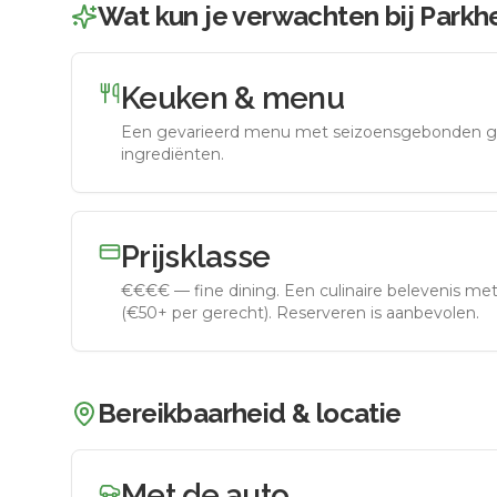
Wat kun je verwachten bij
Parkh
Keuken & menu
Een gevarieerd menu met seizoensgebonden g
ingrediënten.
Prijsklasse
€€€€
—
fine dining
.
Een culinaire belevenis met 
(€50+ per gerecht). Reserveren is aanbevolen.
Bereikbaarheid & locatie
Met de auto