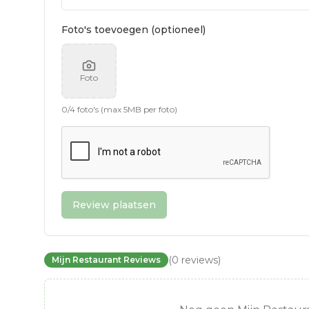
Foto's toevoegen (optioneel)
Foto
0
/
4
foto's (max 5MB per foto)
Review plaatsen
(
0
reviews
)
Mijn Restaurant Reviews