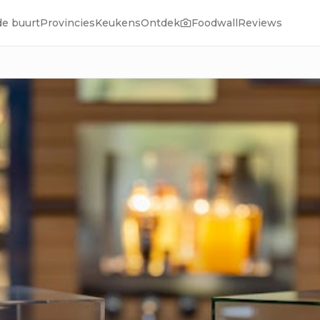
de buurt
Provincies
Keukens
Ontdek
Foodwall
Reviews