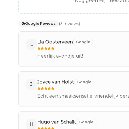
Nog geen Mijn Restaura
(
3
reviews
)
Google Reviews
Lia Oosterveen
Google
L
Heerlijk avondje uit!
Joyce van Holst
Google
J
Echt een smaaksensatie, vriendelijk pers
Hugo van Schaik
Google
H