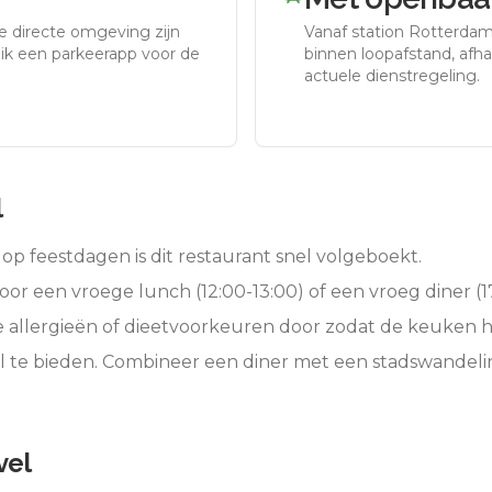
e directe omgeving zijn
Vanaf station
Rotterda
uik een parkeerapp voor de
binnen loopafstand, afhan
actuele dienstregeling.
l
op feestdagen is dit restaurant snel volgeboekt.
oor een vroege lunch (12:00-13:00) of een vroeg diner (17
e allergieën of dieetvoorkeuren door zodat de keuken 
l te bieden. Combineer een diner met een stadswandeli
vel