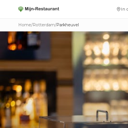
In 
Home
/
Rotterdam
/
Parkheuvel