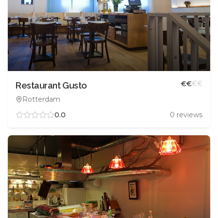
€
€
€
€
Restaurant Gusto
Rotterdam
0.0
0
reviews