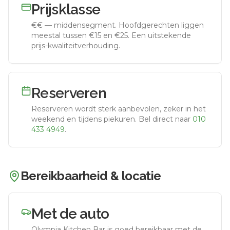
Prijsklasse
€€
—
middensegment
.
Hoofdgerechten liggen
meestal tussen €15 en €25. Een uitstekende
prijs-kwaliteitverhouding.
Reserveren
Reserveren wordt sterk aanbevolen, zeker in het
weekend en tijdens piekuren.
Bel direct naar
010
433 4949
.
Bereikbaarheid & locatie
Met de auto
Olympia Kitchen Bar
is goed bereikbaar met de