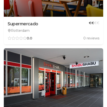
€
€
€
€
Supermercado
Rotterdam
0.0
0
reviews