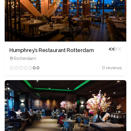
€
€
€
€
Humphrey’s Restaurant Rotterdam
Rotterdam
0.0
0
reviews