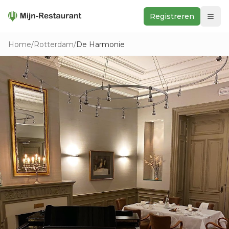
Registreren
Zoeken
Home
/
Rotterdam
/
De Harmonie
In de buurt
Ontdek
Keukens
Foodwall
Reviews