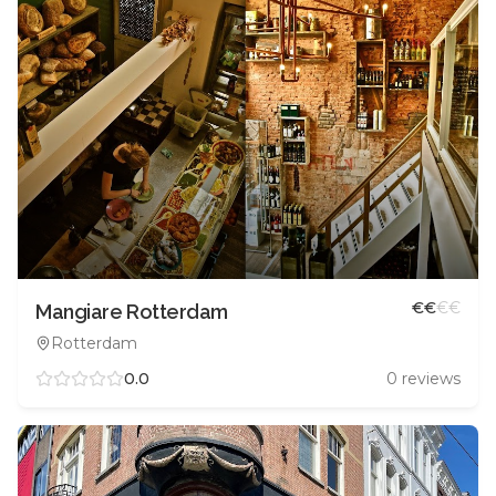
€
€
€
€
Mangiare Rotterdam
Rotterdam
0.0
0
reviews