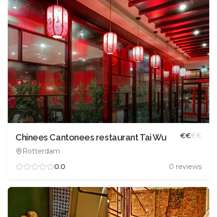
€
€
€
€
Chinees Cantonees restaurant Tai Wu
Rotterdam
0.0
0
reviews