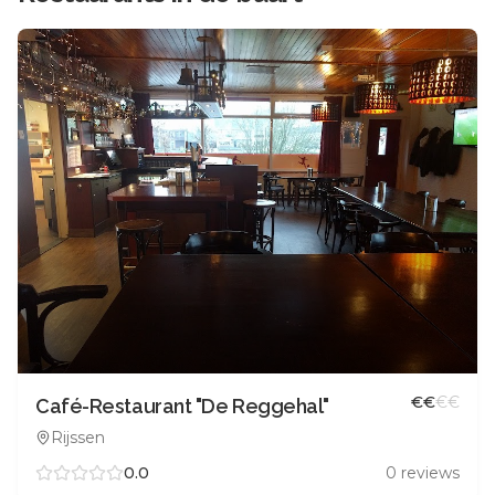
€
€
€
€
Café-Restaurant "De Reggehal"
Rijssen
0.0
0
reviews