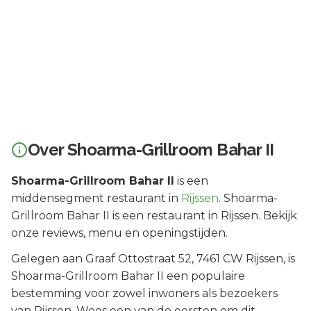
Over
Shoarma-Grillroom Bahar II
Shoarma-Grillroom Bahar II
is een
middensegment
restaurant in
Rijssen
.
Shoarma-
Grillroom Bahar II is een restaurant in Rijssen. Bekijk
onze reviews, menu en openingstijden.
Gelegen aan
Graaf Ottostraat 52
, 7461 CW
Rijssen
, is
Shoarma-Grillroom Bahar II
een populaire
bestemming voor zowel inwoners als bezoekers
van
Rijssen
.
Wees een van de eersten om dit