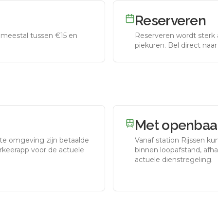
Reserveren
meestal tussen €15 en
Reserveren wordt sterk 
piekuren.
Bel direct naa
Met openbaar
cte omgeving zijn betaalde
Vanaf station
Rijssen
kun
arkeerapp voor de actuele
binnen loopafstand, afhan
actuele dienstregeling.