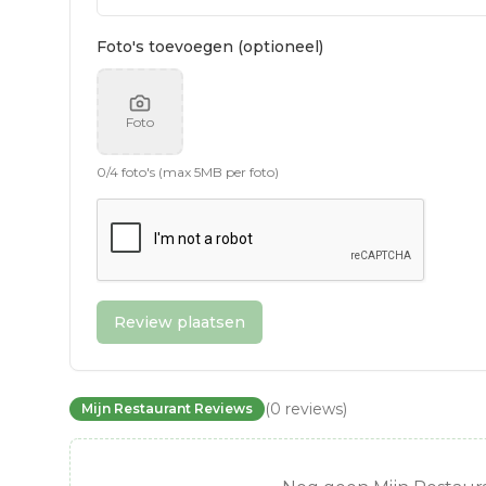
Foto's toevoegen (optioneel)
Foto
0
/
4
foto's (max 5MB per foto)
Review plaatsen
(
0
reviews
)
Mijn Restaurant Reviews