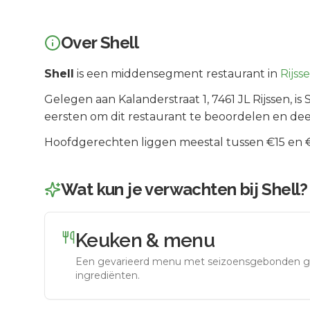
Over
Shell
Shell
is een
middensegment
restaurant in
Rijss
Gelegen aan
Kalanderstraat 1
, 7461 JL
Rijssen
, is
eersten om dit restaurant te beoordelen en dee
Hoofdgerechten liggen meestal tussen €15 en €2
Wat kun je verwachten bij
Shell
?
Keuken & menu
Een gevarieerd menu met seizoensgebonden g
ingrediënten.