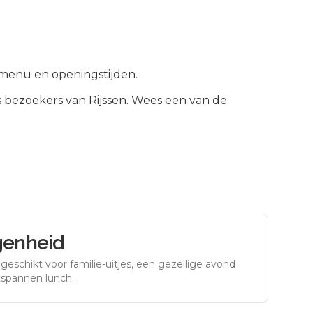
s, menu en openingstijden.
s bezoekers van
Rijssen
.
Wees een van de
genheid
eschikt voor familie-uitjes, een gezellige avond
tspannen lunch.