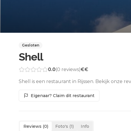
Gesloten
Shell
0.0
(
0
reviews)
€€
Shell is een restaurant in Rijssen. Bekijk onze 
Eigenaar? Claim dit restaurant
Reviews (
0
)
Foto's (
1
)
Info