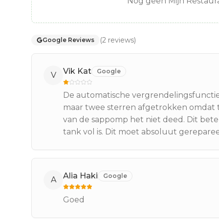
Nog geen Mijn Restaura
(
2
reviews
)
Google Reviews
Vik Kat
Google
V
De automatische vergrendelingsfunctie va
maar twee sterren afgetrokken omdat t
van de sappomp het niet deed. Dit betek
tank vol is. Dit moet absoluut gerepar
Alia Haki
Google
A
Goed