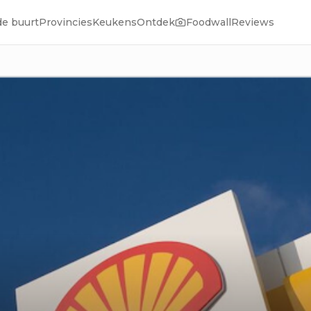
de buurt
Provincies
Keukens
Ontdek
Foodwall
Reviews