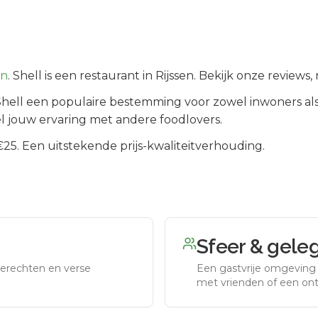
en
.
Shell is een restaurant in Rijssen. Bekijk onze review
Shell
een populaire bestemming voor zowel inwoners al
l jouw ervaring met andere foodlovers.
5. Een uitstekende prijs-kwaliteitverhouding.
Sfeer & gele
erechten en verse
Een gastvrije omgeving g
met vrienden of een on