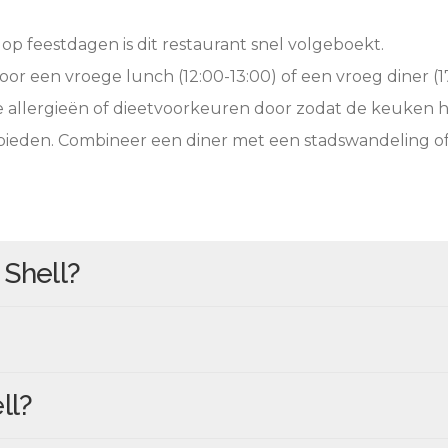
op feestdagen is dit restaurant snel volgeboekt.
oor een vroege lunch (12:00-13:00) of een vroeg diner (17
e allergieën of dieetvoorkeuren door zodat de keuken 
 bieden. Combineer een diner met een stadswandeling o
n
Shell
?
ll
?