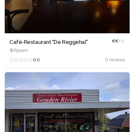
€
€
€
€
Café-Restaurant "De Reggehal"
Rijssen
0.0
0
reviews