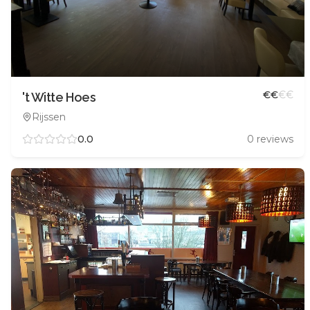
€
€
€
€
't Witte Hoes
Rijssen
0.0
0
reviews