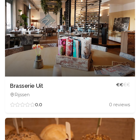
€
€
€
€
Brasserie Uit
Rijssen
0.0
0
reviews