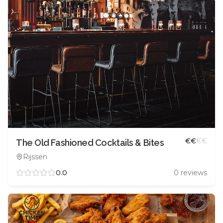
€
€
€
€
The Old Fashioned Cocktails & Bites
Rijssen
0.0
0
reviews