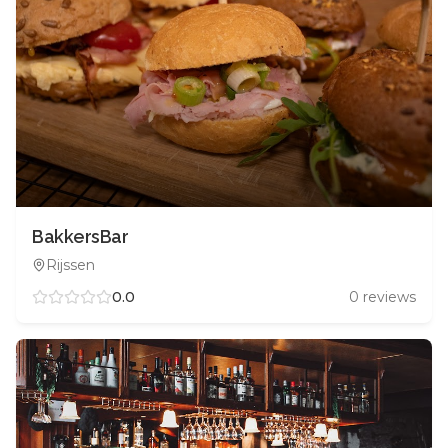
BakkersBar
Rijssen
0.0
0
reviews