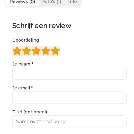
Reviews (
0
)
Foto's (
1
)
Info
Schrijf een review
Beoordeling
Je naam *
Je email *
Titel (optioneel)