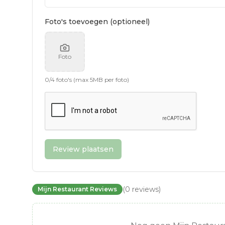
Foto's toevoegen (optioneel)
Foto
0
/
4
foto's (max 5MB per foto)
Review plaatsen
(
0
reviews
)
Mijn Restaurant Reviews