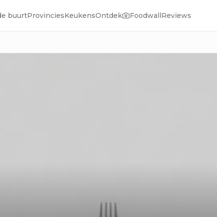
de buurt
Provincies
Keukens
Ontdek
Foodwall
Reviews