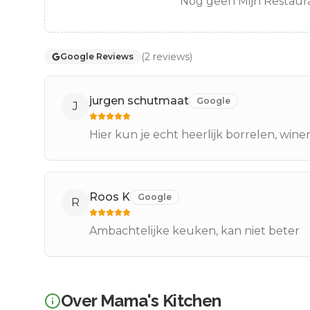
Nog geen Mijn Restaura
(
2
reviews
)
Google Reviews
jurgen schutmaat
Google
J
Hier kun je echt heerlijk borrelen, wine
Roos K
Google
R
Ambachtelijke keuken, kan niet beter
Over
Mama's Kitchen