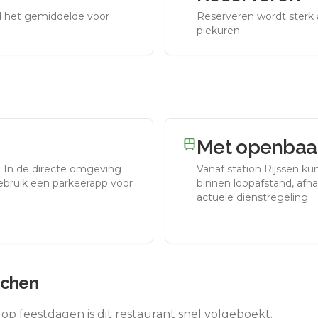
nd het gemiddelde voor
Reserveren wordt sterk 
piekuren.
Met openbaar
.
In de directe omgeving
Vanaf station
Rijssen
kun
gebruik een parkeerapp voor
binnen loopafstand, afhan
actuele dienstregeling.
tchen
op feestdagen is dit restaurant snel volgeboekt.