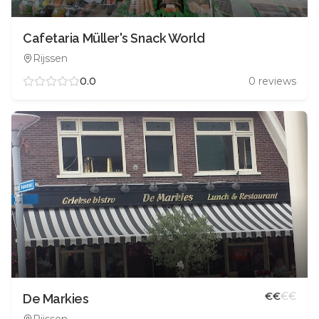
Cafetaria Müller's Snack World
Rijssen
0.0
0
reviews
€
€
€
€
De Markies
Rijssen