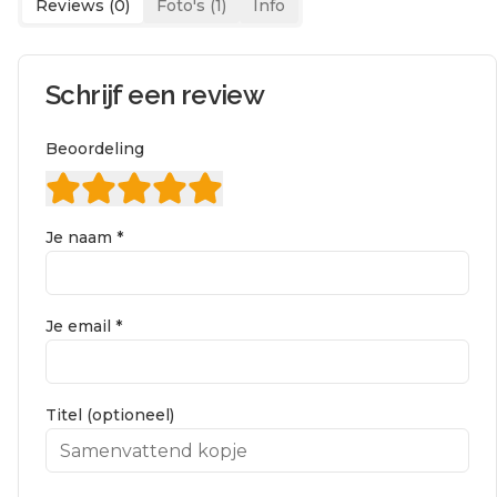
Reviews (
0
)
Foto's (
1
)
Info
Schrijf een review
Beoordeling
Je naam *
Je email *
Titel (optioneel)