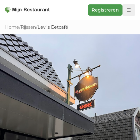
Registreren
Zoeken
Home
/
Rijssen
/
Levi's Eetcafé
In de buurt
Ontdek
Keukens
Foodwall
Reviews