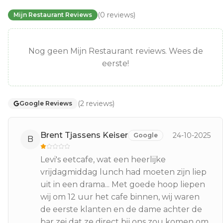
(
0
reviews
)
Mijn Restaurant Reviews
Nog geen Mijn Restaurant reviews. Wees de
eerste!
(
2
reviews
)
Google Reviews
Brent Tjassens Keiser
24-10-2025
Google
B
Levi's eetcafe, wat een heerlijke
vrijdagmiddag lunch had moeten zijn liep
uit in een drama... Met goede hoop liepen
wij om 12 uur het cafe binnen, wij waren
de eerste klanten en de dame achter de
bar zei dat ze direct bij ons zou komen om