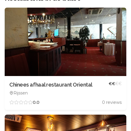
€
€
€
€
Chinees afhaal restaurant Oriental
Rijssen
0.0
0
reviews