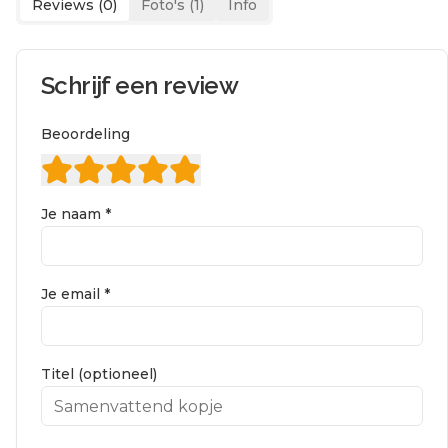
Reviews (
0
)
Foto's (
1
)
Info
Schrijf een review
Beoordeling
Je naam *
Je email *
Titel (optioneel)