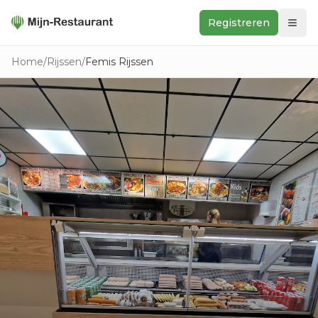
Registreren
Zoeken
Home
/
Rijssen
/
Femis Rijssen
In de buurt
Ontdek
Keukens
Foodwall
Reviews