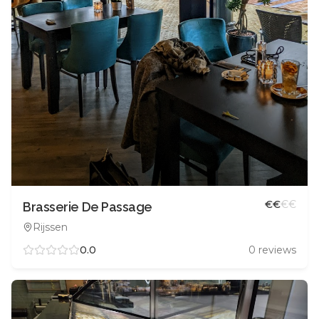
€
€
€
€
Brasserie De Passage
Rijssen
0.0
0
reviews