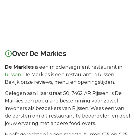
Over
De Markies
De Markies
is een
middensegment
restaurant in
Rijssen
.
De Markies is een restaurant in Rijssen.
Bekijk onze reviews, menu en openingstijden.
Gelegen aan
Haarstraat 50
, 7462 AR
Rijssen
, is
De
Markies
een populaire bestemming voor zowel
inwoners als bezoekers van
Rijssen
.
Wees een van
de eersten om dit restaurant te beoordelen en deel
jouw ervaring met andere foodlovers.
Hoofdgerechten liggen meestal tussen €15 en €25.