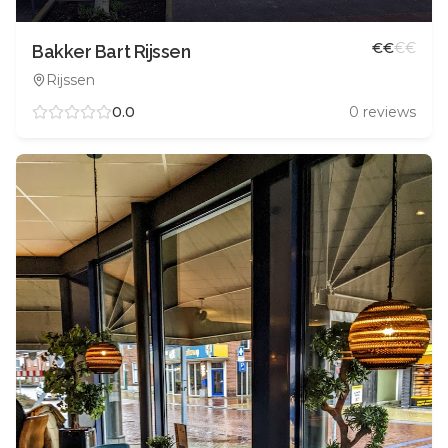
€
€
€
€
Bakker Bart Rijssen
Rijssen
0.0
0
reviews