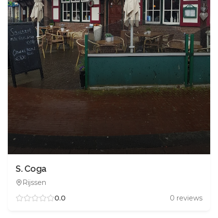
S. Coga
Rijssen
0.0
0
reviews