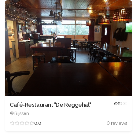
€
€
€
€
Café-Restaurant "De Reggehal"
Rijssen
0.0
0
reviews