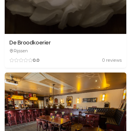
De Broodkoerier
Rijssen
0.0
0
reviews