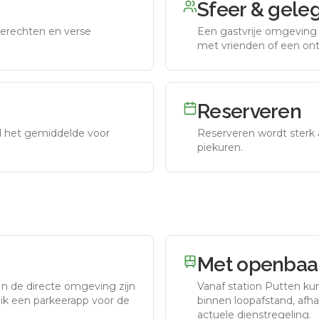
Sfeer & gele
erechten en verse
Een gastvrije omgeving g
met vrienden of een on
Reserveren
nd het gemiddelde voor
Reserveren wordt sterk 
piekuren.
Met openbaar
In de directe omgeving zijn
Vanaf station
Putten
kun
uik een parkeerapp voor de
binnen loopafstand, afhan
actuele dienstregeling.