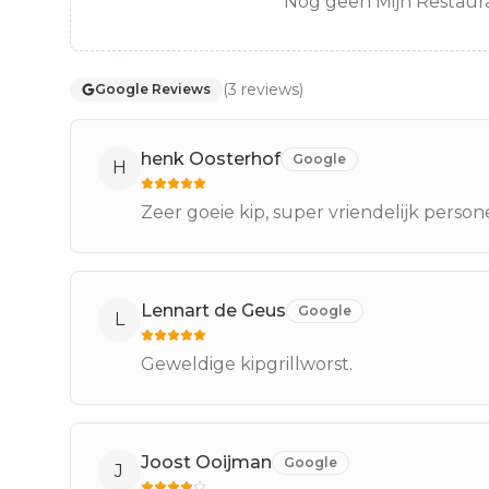
Nog geen Mijn Restaura
(
3
reviews
)
Google Reviews
henk Oosterhof
Google
H
Zeer goeie kip, super vriendelijk person
Lennart de Geus
Google
L
Geweldige kipgrillworst.
Joost Ooijman
Google
J