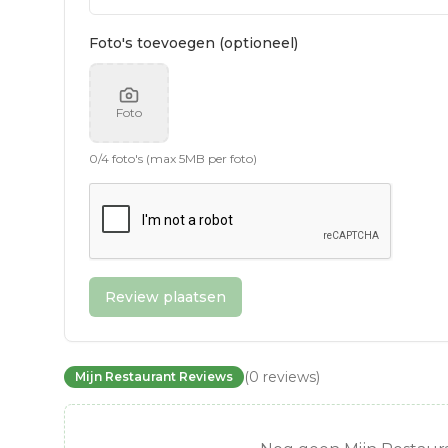
Foto's toevoegen (optioneel)
Foto
0
/
4
foto's (max 5MB per foto)
Review plaatsen
(
0
reviews
)
Mijn Restaurant Reviews