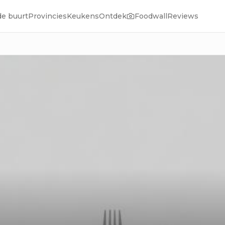
de buurt
Provincies
Keukens
Ontdek
Foodwall
Reviews