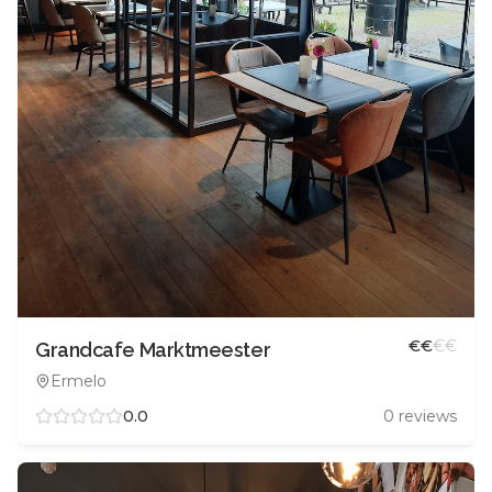
€
€
€
€
Grandcafe Marktmeester
Ermelo
0.0
0
reviews