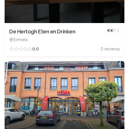
€
€
€
€
De Hertogh Eten en Drinken
Ermelo
0.0
0
reviews