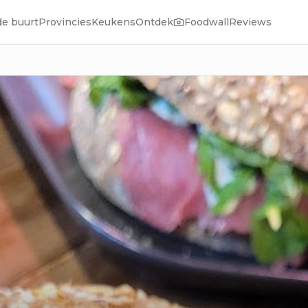
de buurt
Provincies
Keukens
Ontdek
Foodwall
Reviews