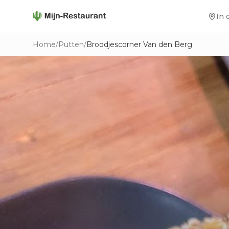
In 
Home
/
Putten
/
Broodjescorner Van den Berg