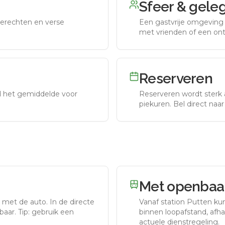
Sfeer & gele
erechten en verse
Een gastvrije omgeving g
met vrienden of een on
Reserveren
nd het gemiddelde voor
Reserveren wordt sterk 
piekuren.
Bel direct naa
Met openbaar
r met de auto.
In de directe
Vanaf station
Putten
kun
aar. Tip: gebruik een
binnen loopafstand, afhan
actuele dienstregeling.