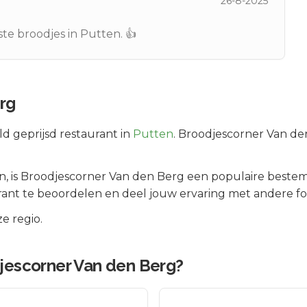
26-8-2025
te broodjes in Putten. 👍
rg
d geprijsd
restaurant in
Putten
.
Broodjescorner Van den
n
, is
Broodjescorner Van den Berg
een populaire bestem
rant te beoordelen en deel jouw ervaring met andere fo
e regio.
jescorner Van den Berg
?