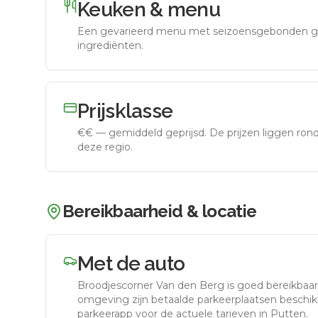
Keuken & menu
Een gevarieerd menu met seizoensgebonden g
ingrediënten.
Prijsklasse
€€
—
gemiddeld geprijsd
.
De prijzen liggen ro
deze regio.
Bereikbaarheid & locatie
Met de auto
Broodjescorner Van den Berg
is goed bereikbaa
omgeving zijn betaalde parkeerplaatsen beschikb
parkeerapp voor de actuele tarieven in Putten.