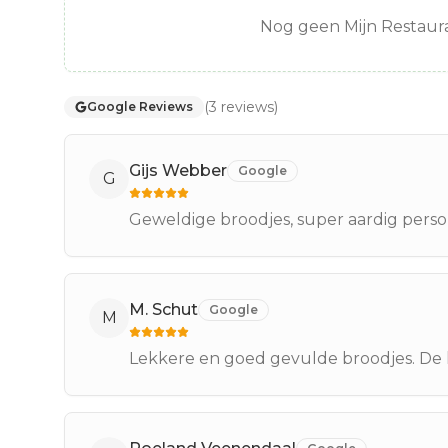
Nog geen Mijn Restaura
(
3
reviews
)
Google Reviews
Gijs Webber
Google
G
Geweldige broodjes, super aardig pers
M. Schut
Google
M
Lekkere en goed gevulde broodjes. De k