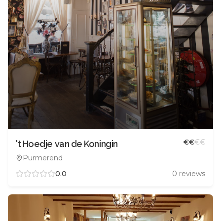
€
€
€
€
't Hoedje van de Koningin
Purmerend
0.0
0
reviews