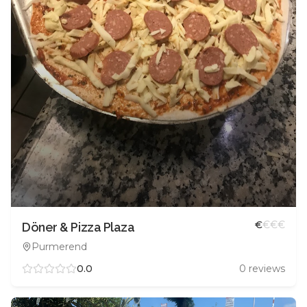
€
€
€
€
Döner & Pizza Plaza
Purmerend
0.0
0
reviews